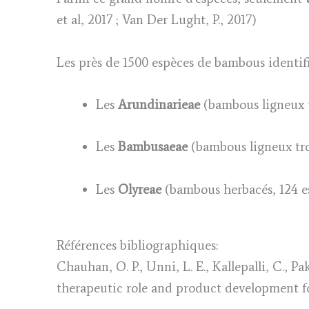
et al, 2017 ; Van Der Lught, P., 2017)
Les près de 1500 espèces de bambous identifié
Les
Arundinarieae
(bambous ligneux 
Les
Bambusaeae
(bambous ligneux tro
Les
Olyreae
(bambous herbacés, 124 es
Références bibliographiques:
Chauhan, O. P., Unni, L. E., Kallepalli, C., P
therapeutic role and product development fo