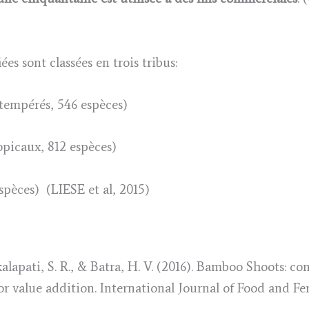
es sont classées en trois tribus:
tempérés, 546 espèces)
picaux, 812 espèces)
pèces) (LIESE et al, 2015)
akalapati, S. R., & Batra, H. V. (2016). Bamboo Shoots: c
r value addition. International Journal of Food and Fe