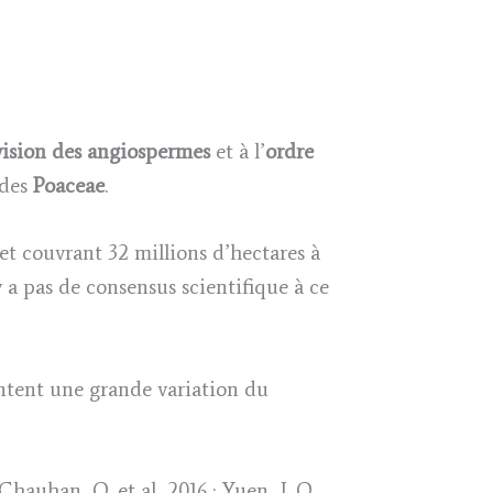
vision des angiospermes
et à l’
ordre
 des
Poaceae
.
 et couvrant 32 millions d’hectares à
 a pas de consensus scientifique à ce
ntent une grande variation du
(Chauhan, O. et al, 2016 ; Yuen, J. Q.