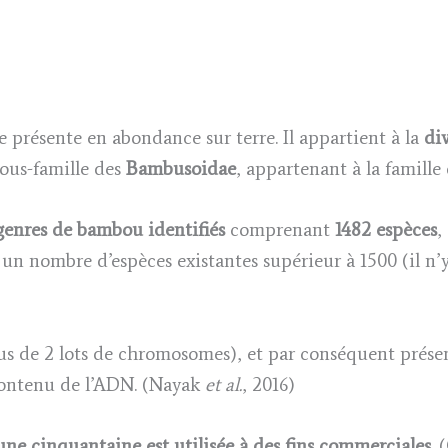
 présente en abondance sur terre. Il appartient à la
di
a sous-famille des
Bambusoidae
, appartenant à la famille
genres de bambou identifiés
comprenant
1482 espèces
,
un nombre d’espèces existantes supérieur à 1500 (il n’y
us de 2 lots de chromosomes), et par conséquent prése
contenu de l’ADN. (Nayak
et al.
, 2016)
une cinquantaine est utilisée à des fins commerciales
. 